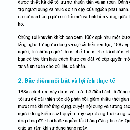
được thiết kế để tối ưu sự thuận tiện và an toàn. Đánh
trợ người dùng và mức độ tin cậy của nguồn phát hành
có sự cân bằng giữa sự đổi mới và tính bền vững, giữa t
họ.
Chúng tôi khuyến khích bạn xem 188v apk như một bước 
lắng nghe từ người dùng và sự cải tiến liên tục, 188v a
người, từ những người dùng phổ thông cho tới những ch
bạn có thể tìm hiểu cách thức cài đặt và cấp quyền mộ
tư và an toàn cho dữ liệu cá nhân.
2. Đặc điểm nổi bật và lợi ích thực tế
188v apk được xây dựng với một hệ điều hành di động nh
tối ưu để cải thiện tốc độ phản hồi, giảm thiểu thời gia
mượt mà khi mở ứng dụng, duyệt nội dung và tương tác v
người dùng kiểm soát quyền truy cập, đồng thời cung cấ
ứng dụng độc hại hoặc nguồn tải không đáng tin cậy. Qu
giác an tâm khi sử dụng hằng ngày.