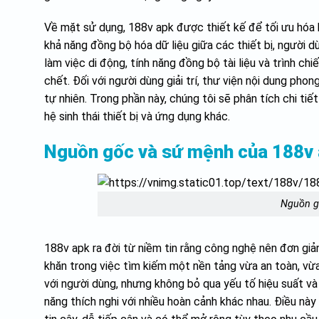
Về mặt sử dụng, 188v apk được thiết kế để tối ưu hóa h
khả năng đồng bộ hóa dữ liệu giữa các thiết bị, người dù
làm việc di động, tính năng đồng bộ tài liệu và trình ch
chết. Đối với người dùng giải trí, thư viện nội dung p
tự nhiên. Trong phần này, chúng tôi sẽ phân tích chi tiế
hệ sinh thái thiết bị và ứng dụng khác.
Nguồn gốc và sứ mệnh của 188v
Nguồn g
188v apk ra đời từ niềm tin rằng công nghệ nên đơn gi
khăn trong việc tìm kiếm một nền tảng vừa an toàn, vừa
với người dùng, nhưng không bỏ qua yếu tố hiệu suất và
năng thích nghi với nhiều hoàn cảnh khác nhau. Điều nà