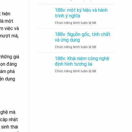
một
trong
khung
188v: một ký hiệu và hành
công
t hiện
ý
nghệ
trình ý nghĩa
niệm
và
 là một
Chức năng bình luận bị tắt
188v:
cho
nghệ
àm việc và
một
công
thuật
ký
188v: Nguồn gốc, tính chất
nghệ
 mượt mà,
hiệu
và
và ứng dụng
và
văn
Chức năng bình luận bị tắt
188v:
hành
hóa
Nguồn
trình
 những giá
gốc,
188v: Khái niệm công nghệ
ý
tính
nghĩa
họn đáng
định hình tương lai
chất
khám phá
Chức năng bình luận bị tắt
188v:
và
Khái
ứng
tận dụng
niệm
dụng
công
nghệ
định
hình
tương
 nghệ mà
lai
 cập nhật
sinh thái