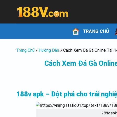
Skip
to
content
TRANG CHỦ
Trang Chủ
»
Hướng Dẫn
»
Cách Xem Đá Gà Online Tại 
Cách Xem Đá Gà Onlin
188v apk – Đột phá cho trải nghi
188v apk