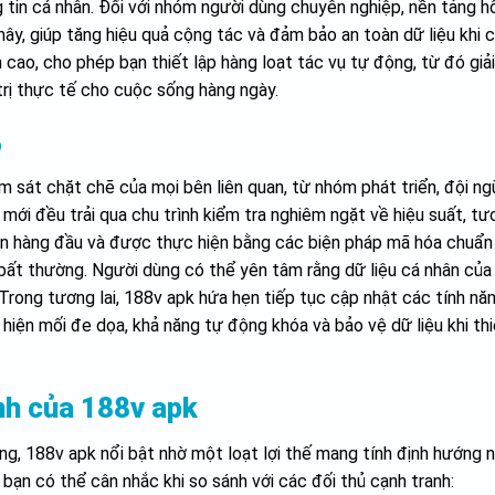
g tin cá nhân. Đối với nhóm người dùng chuyên nghiệp, nền tảng h
ây, giúp tăng hiệu quả cộng tác và đảm bảo an toàn dữ liệu khi c
 cao, cho phép bạn thiết lập hàng loạt tác vụ tự động, từ đó giả
trị thực tế cho cuộc sống hàng ngày.
p
m sát chặt chẽ của mọi bên liên quan, từ nhóm phát triển, đội ng
 mới đều trải qua chu trình kiểm tra nghiêm ngặt về hiệu suất, tư
ên hàng đầu và được thực hiện bằng các biện pháp mã hóa chuẩn
 bất thường. Người dùng có thể yên tâm rằng dữ liệu cá nhân củ
 Trong tương lai, 188v apk hứa hẹn tiếp tục cập nhật các tính nă
hiện mối đe dọa, khả năng tự động khóa và bảo vệ dữ liệu khi thiế
anh của 188v apk
ng, 188v apk nổi bật nhờ một loạt lợi thế mang tính định hướng 
bạn có thể cân nhắc khi so sánh với các đối thủ cạnh tranh: