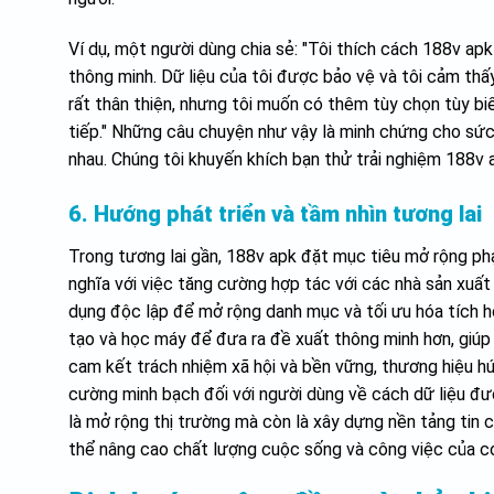
Ví dụ, một người dùng chia sẻ: "Tôi thích cách 188v a
thông minh. Dữ liệu của tôi được bảo vệ và tôi cảm thấy
rất thân thiện, nhưng tôi muốn có thêm tùy chọn tùy bi
tiếp." Những câu chuyện như vậy là minh chứng cho sức
nhau. Chúng tôi khuyến khích bạn thử trải nghiệm 188v 
6. Hướng phát triển và tầm nhìn tương lai
Trong tương lai gần, 188v apk đặt mục tiêu mở rộng phạ
nghĩa với việc tăng cường hợp tác với các nhà sản xuất
dụng độc lập để mở rộng danh mục và tối ưu hóa tích hợ
tạo và học máy để đưa ra đề xuất thông minh hơn, giúp
cam kết trách nhiệm xã hội và bền vững, thương hiệu h
cường minh bạch đối với người dùng về cách dữ liệu đư
là mở rộng thị trường mà còn là xây dựng nền tảng tin 
thể nâng cao chất lượng cuộc sống và công việc của c