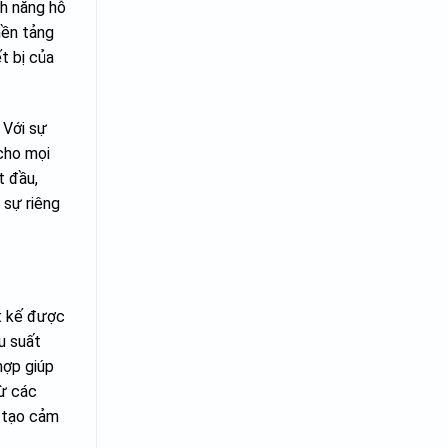
nh năng hỗ
nền tảng
t bị của
 Với sự
 cho mọi
t đầu,
 sự riêng
ết kế được
u suất
hợp giúp
từ các
n tạo cảm