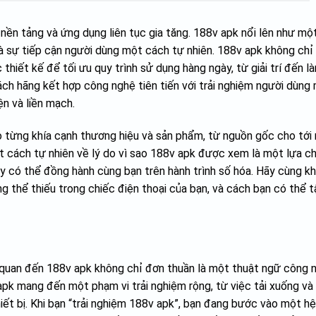
 nền tảng và ứng dụng liên tục gia tăng. 188v apk nổi lên như mộ
à sự tiếp cận người dùng một cách tự nhiên. 188v apk không chỉ
thiết kế để tối ưu quy trình sử dụng hàng ngày, từ giải trí đến l
ách hãng kết hợp công nghệ tiên tiến với trải nghiệm người dùng
n và liền mạch.
vào từng khía cạnh thương hiệu và sản phẩm, từ nguồn gốc cho tới
ột cách tự nhiên về lý do vì sao 188v apk được xem là một lựa c
ày có thể đồng hành cùng bạn trên hành trình số hóa. Hãy cùng 
g thể thiếu trong chiếc điện thoại của bạn, và cách bạn có thể 
n quan đến 188v apk không chỉ đơn thuần là một thuật ngữ công
apk mang đến một phạm vi trải nghiệm rộng, từ việc tải xuống và
iết bị. Khi bạn “trải nghiệm 188v apk”, bạn đang bước vào một hệ 