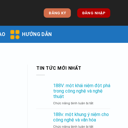
ĐĂNG KÝ
ĐĂNG NHẬP
AO
HƯỚNG DẪN
TIN TỨC MỚI NHẤT
188V: một khái niệm đột phá
trong công nghệ và nghệ
thuật
Chức năng bình luận bị tắt
188V:
một
khái
188v: một khung ý niệm cho
niệm
công nghệ và văn hóa
đột
Chức năng bình luận bị tắt
188v:
phá