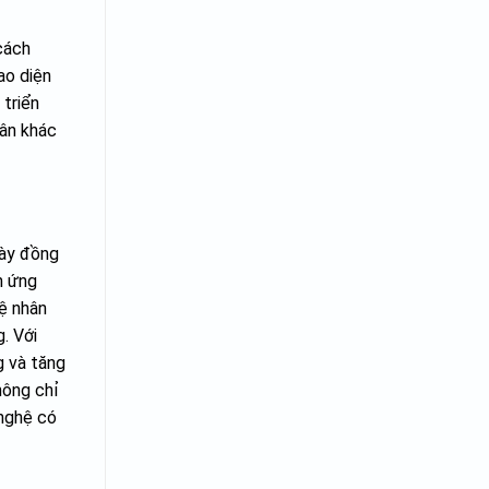
cách
ao diện
 triển
hân khác
này đồng
n ứng
uệ nhân
. Với
g và tăng
hông chỉ
 nghệ có