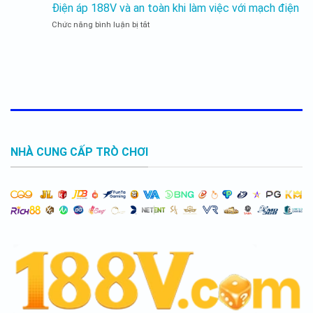
trình
của
Điện áp 188V và an toàn khi làm việc với mạch điện
thị
sự
Chức năng bình luận bị tắt
Điện
giác
đổi
áp
và
mới
188V
âm
và
thanh
an
toàn
khi
làm
việc
với
mạch
NHÀ CUNG CẤP TRÒ CHƠI
điện