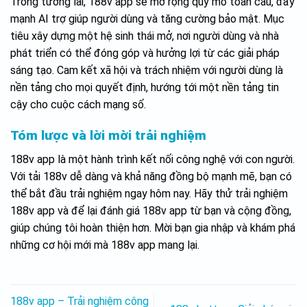
Trong tương lai, 188v app sẽ mở rộng quy mô toàn cầu, đẩy
mạnh AI trợ giúp người dùng và tăng cường bảo mật. Mục
tiêu xây dựng một hệ sinh thái mở, nơi người dùng và nhà
phát triển có thể đóng góp và hưởng lợi từ các giải pháp
sáng tạo. Cam kết xã hội và trách nhiệm với người dùng là
nền tảng cho mọi quyết định, hướng tới một nền tảng tin
cậy cho cuộc cách mạng số.
Tóm lược và lời mời trải nghiệm
188v app là một hành trình kết nối công nghệ với con người.
Với tải 188v dễ dàng và khả năng đồng bộ mạnh mẽ, bạn có
thể bắt đầu trải nghiệm ngay hôm nay. Hãy thử trải nghiệm
188v app và để lại đánh giá 188v app từ bạn và cộng đồng,
giúp chúng tôi hoàn thiện hơn. Mời bạn gia nhập và khám phá
những cơ hội mới mà 188v app mang lại.
188v app – Trải nghiệm công