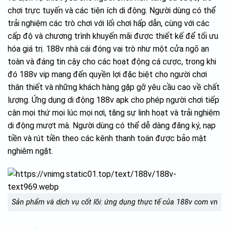
chơi trực tuyến và các tiện ích di động. Người dùng có thể
trải nghiệm các trò chơi với lối chơi hấp dẫn, cùng với các
cấp độ và chương trình khuyến mãi được thiết kế để tối ưu
hóa giá trị. 188v nhà cái đóng vai trò như một cửa ngõ an
toàn và đáng tin cậy cho các hoạt động cá cược, trong khi
đó 188v vip mang đến quyền lợi đặc biệt cho người chơi
thân thiết và những khách hàng gặp gỡ yêu cầu cao về chất
lượng. Ứng dụng di động 188v apk cho phép người chơi tiếp
cận mọi thứ mọi lúc mọi nơi, tăng sự linh hoạt và trải nghiệm
di động mượt mà. Người dùng có thể dễ dàng đăng ký, nạp
tiền và rút tiền theo các kênh thanh toán được bảo mật
nghiêm ngặt.
Sản phẩm và dịch vụ cốt lõi: ứng dụng thực tế của 188v com vn