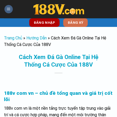
Skip
to
content
ĐĂNG NHẬP
ĐĂNG KÝ
Trang Chủ
»
Hướng Dẫn
»
Cách Xem Đá Gà Online Tại Hệ
Thống Cá Cược Của 188V
Cách Xem Đá Gà Online Tại Hệ
Thống Cá Cược Của 188V
188v com vn – chủ đề tổng quan và giá trị cốt
lõi
188v com vn là một nền tảng trực tuyến tập trung vào giải
trí và cá cược hợp pháp, mang đến một môi trường thân