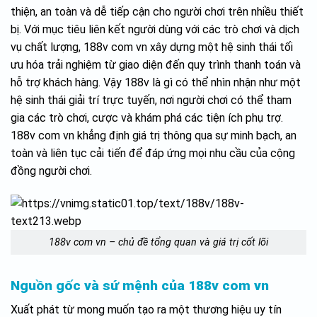
thiện, an toàn và dễ tiếp cận cho người chơi trên nhiều thiết
bị. Với mục tiêu liên kết người dùng với các trò chơi và dịch
vụ chất lượng, 188v com vn xây dựng một hệ sinh thái tối
ưu hóa trải nghiệm từ giao diện đến quy trình thanh toán và
hỗ trợ khách hàng. Vậy 188v là gì có thể nhìn nhận như một
hệ sinh thái giải trí trực tuyến, nơi người chơi có thể tham
gia các trò chơi, cược và khám phá các tiện ích phụ trợ.
188v com vn khẳng định giá trị thông qua sự minh bạch, an
toàn và liên tục cải tiến để đáp ứng mọi nhu cầu của cộng
đồng người chơi.
188v com vn – chủ đề tổng quan và giá trị cốt lõi
Nguồn gốc và sứ mệnh của 188v com vn
Xuất phát từ mong muốn tạo ra một thương hiệu uy tín