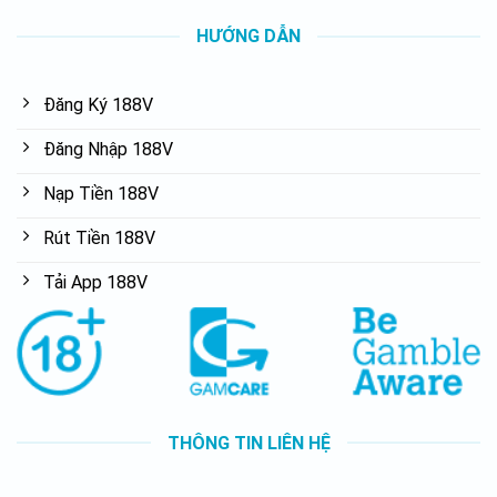
HƯỚNG DẪN
Đăng Ký 188V
Đăng Nhập 188V
Nạp Tiền 188V
Rút Tiền 188V
Tải App 188V
THÔNG TIN LIÊN HỆ