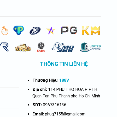
THÔNG TIN LIÊN HỆ
Thương Hiệu
:
188V
Địa chỉ:
114 PHU THO HOA P. PTH
Quan Tan Phu Thanh pho Ho Chi Minh
SDT:
0967316136
Email:
phuq7155@gmail.com