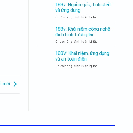
ký
188v: Nguồn gốc, tính chất
nghệ
hiệu
và
và ứng dụng
và
văn
Chức năng bình luận bị tắt
188v:
hành
hóa
Nguồn
trình
gốc,
188v: Khái niệm công nghệ
ý
tính
nghĩa
định hình tương lai
chất
Chức năng bình luận bị tắt
188v:
và
Khái
ứng
niệm
188V: Khái niệm, ứng dụng
dụng
công
và an toàn điện
nghệ
Chức năng bình luận bị tắt
188V:
định
Khái
hình
niệm,
tương
ứng
lai
i mới
dụng
và
an
toàn
điện