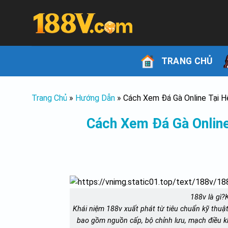
Skip
to
content
TRANG CHỦ
Trang Chủ
»
Hướng Dẫn
»
Cách Xem Đá Gà Online Tại 
Cách Xem Đá Gà Onlin
188v là gì?
Khái niệm 188v xuất phát từ tiêu chuẩn kỹ thuậ
bao gồm nguồn cấp, bộ chỉnh lưu, mạch điều kh