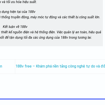
ro và tối ưu hóa hiệu suất.
 dụng hiện tại của 188v
thống truyền động, máy móc tự động và các thiết bị công suất lớn.
Kết luận về 188v
 thiết kế nguồn điện và hệ thống điện. Việc quản lý an toàn, hiệu quả
hốt để tận dụng tối đa các ứng dụng của 188v trong tương lai.
àn
188v free – Khám phá nền tảng công nghệ tự do và đổ