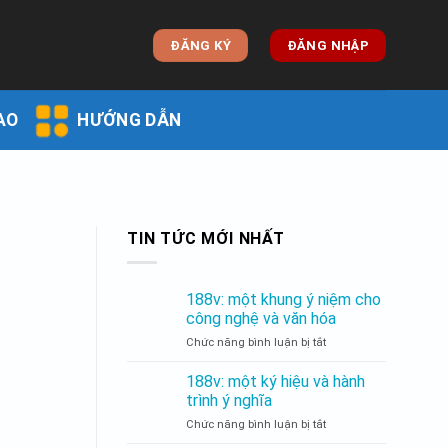
ĐĂNG KÝ
ĐĂNG NHẬP
AO
HƯỚNG DẪN
TIN TỨC MỚI NHẤT
188v: một khung ý niệm cho
công nghệ và văn hóa
Chức năng bình luận bị tắt
188v:
một
khung
188v: một ký hiệu và hành
ý
trình ý nghĩa
niệm
Chức năng bình luận bị tắt
188v:
cho
một
công