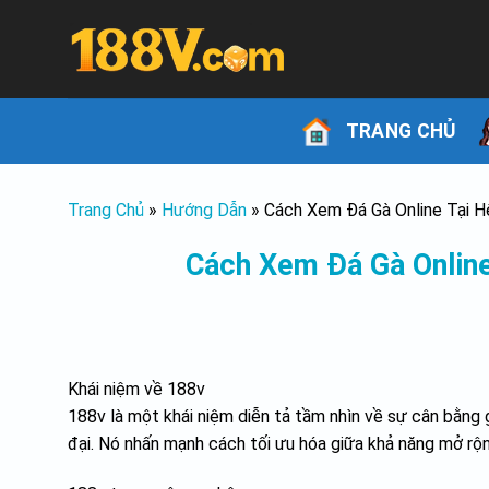
Skip
to
content
TRANG CHỦ
Trang Chủ
»
Hướng Dẫn
»
Cách Xem Đá Gà Online Tại 
Cách Xem Đá Gà Onlin
Khái niệm về 188v
188v là một khái niệm diễn tả tầm nhìn về sự cân bằng g
đại. Nó nhấn mạnh cách tối ưu hóa giữa khả năng mở rộng