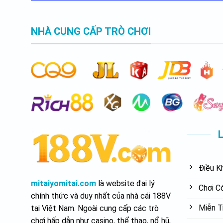
NHÀ CUNG CẤP TRÒ CHƠI
Điều K
mitaiyomitai.com
là website đại lý
Chơi C
chính thức và duy nhất của nhà cái 188V
Miễn T
tại Việt Nam. Ngoài cung cấp các trò
chơi hấp dẫn như casino, thể thao, nổ hũ,