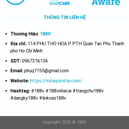
THÔNG TIN LIÊN HỆ
Thương Hiệu
:
188V
Địa chỉ:
114 PHU THO HOA P. PTH Quan Tan Phu Thanh
pho Ho Chi Minh
SDT:
0967316136
Email:
phuq7155@gmail.com
Website:
https://mitaiyomitai.com/
Hashtag:
#188v #188vnhacai #trangchu188v
#dangky188v #linkvao188v
Copyright 2025 © 188V