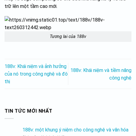
trữ lên một tầm cao mới.
Tương lai của 188v
188v: Khái niệm và ảnh hưởng
188v: Khái niệm và tiềm năng
của nó trong công nghệ và đô
công nghệ
thị
TIN TỨC MỚI NHẤT
188v: một khung ý niệm cho công nghệ và văn hóa