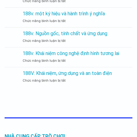
Chức năng bình luận bị tắt
188v:
một
khung
188v: một ký hiệu và hành trình ý nghĩa
ý
Chức năng bình luận bị tắt
188v:
niệm
một
cho
ký
công
188v: Nguồn gốc, tính chất và ứng dụng
hiệu
nghệ
Chức năng bình luận bị tắt
188v:
và
và
Nguồn
hành
văn
gốc,
trình
188v: Khái niệm công nghệ định hình tương lai
hóa
tính
ý
Chức năng bình luận bị tắt
188v:
chất
nghĩa
Khái
và
niệm
ứng
188V: Khái niệm, ứng dụng và an toàn điện
công
dụng
Chức năng bình luận bị tắt
188V:
nghệ
Khái
định
niệm,
hình
ứng
tương
dụng
lai
và
an
toàn
điện
NHÀ CUNG CẤP TRÒ CHƠI