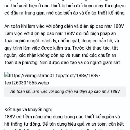
có thể xuất hiện ở các thiết bị biến đổi hoặc máy thí nghiệm
có đầu ra trung gian, nhờ các biến áp và ổn áp thiết kế riêng.
An toàn khi làm việc với dòng điện và điện áp cao như 188V
Làm việc với điện áp cao như 188V đòi hỏi biện pháp an
toàn nghiêm ngặt: cách ly, chống giật, dụng cụ bảo hộ, và
quy trình làm việc được kiểm tra. Trước khi thao tác, tắt
nguồn, xác nhận không còn áp và tuân thủ các chuẩn an
toàn địa phương. Nên được đào tạo và có người giám sát.
An toàn khi làm việc với dòng điện và điện áp cao như 188V
Kết luận và khuyến nghị
188V có tiềm năng ứng dụng trong các thiết kế nguồn và
hệ thống tự động. Để tận dụng hiệu quả và an toàn, cần kết