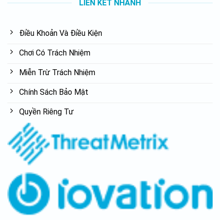
LIÊN KẾT NHANH
Điều Khoản Và Điều Kiện
Chơi Có Trách Nhiệm
Miễn Trừ Trách Nhiệm
Chính Sách Bảo Mật
Quyền Riêng Tư