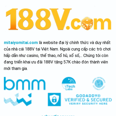
mitaiyomitai.com
là website đại lý chính thức và duy nhất
của nhà cái 188V tại Việt Nam. Ngoài cung cấp các trò chơi
hấp dẫn như casino, thể thao, nổ hũ, xổ số,... Chúng tôi còn
đang triển khai ưu đãi 188V tặng 57K chào đón thành viên
mới tham gia.