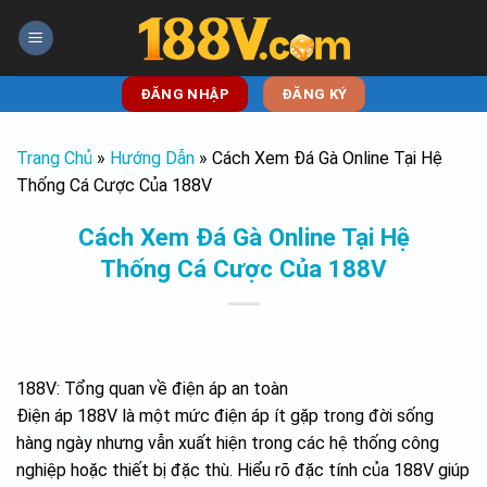
Skip
to
content
ĐĂNG NHẬP
ĐĂNG KÝ
Trang Chủ
»
Hướng Dẫn
»
Cách Xem Đá Gà Online Tại Hệ
Thống Cá Cược Của 188V
Cách Xem Đá Gà Online Tại Hệ
Thống Cá Cược Của 188V
188V: Tổng quan về điện áp an toàn
Điện áp 188V là một mức điện áp ít gặp trong đời sống
hàng ngày nhưng vẫn xuất hiện trong các hệ thống công
nghiệp hoặc thiết bị đặc thù. Hiểu rõ đặc tính của 188V giúp