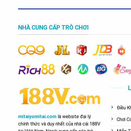
NHÀ CUNG CẤP TRÒ CHƠI
Điều K
mitaiyomitai.com
là website đại lý
Chơi C
chính thức và duy nhất của nhà cái 188V