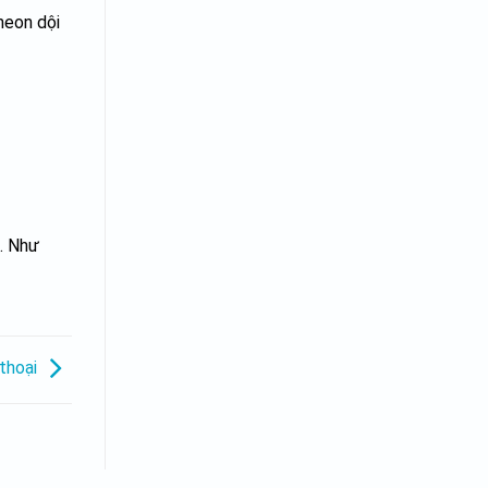
neon dội
n. Như
thoại