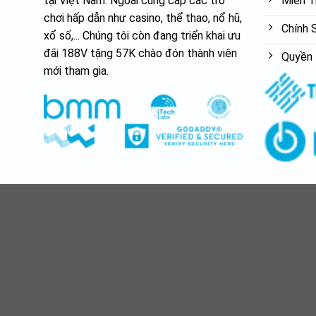
Miễn T
tại Việt Nam. Ngoài cung cấp các trò
chơi hấp dẫn như casino, thể thao, nổ hũ,
Chính 
xổ số,... Chúng tôi còn đang triển khai ưu
đãi 188V tặng 57K chào đón thành viên
Quyền 
mới tham gia.