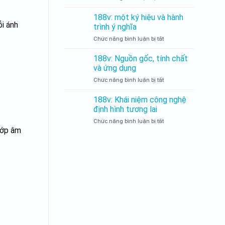
một
trong
khung
188v: một ký hiệu và hành
công
ỗi ánh
ý
nghệ
trình ý nghĩa
niệm
và
Chức năng bình luận bị tắt
188v:
cho
nghệ
một
công
thuật
ký
188v: Nguồn gốc, tính chất
nghệ
hiệu
và
và ứng dụng
và
văn
Chức năng bình luận bị tắt
188v:
hành
hóa
Nguồn
trình
gốc,
188v: Khái niệm công nghệ
ý
tính
nghĩa
định hình tương lai
chất
Chức năng bình luận bị tắt
188v:
và
lớp âm
Khái
ứng
niệm
dụng
công
nghệ
định
hình
tương
lai