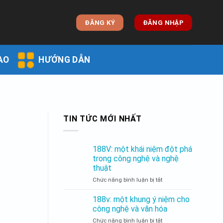
ĐĂNG KÝ
ĐĂNG NHẬP
AO
HƯỚNG DẪN
TIN TỨC MỚI NHẤT
188V: một khái niệm đột phá
trong công nghệ và nghệ
thuật
Chức năng bình luận bị tắt
188V:
một
khái
188v: một khung ý niệm cho
niệm
công nghệ và văn hóa
đột
Chức năng bình luận bị tắt
188v:
phá