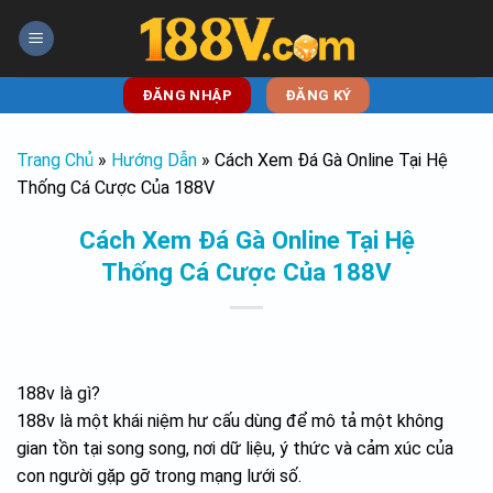
Skip
to
content
ĐĂNG NHẬP
ĐĂNG KÝ
Trang Chủ
»
Hướng Dẫn
»
Cách Xem Đá Gà Online Tại Hệ
Thống Cá Cược Của 188V
Cách Xem Đá Gà Online Tại Hệ
Thống Cá Cược Của 188V
188v là gì?
188v là một khái niệm hư cấu dùng để mô tả một không
gian tồn tại song song, nơi dữ liệu, ý thức và cảm xúc của
con người gặp gỡ trong mạng lưới số.