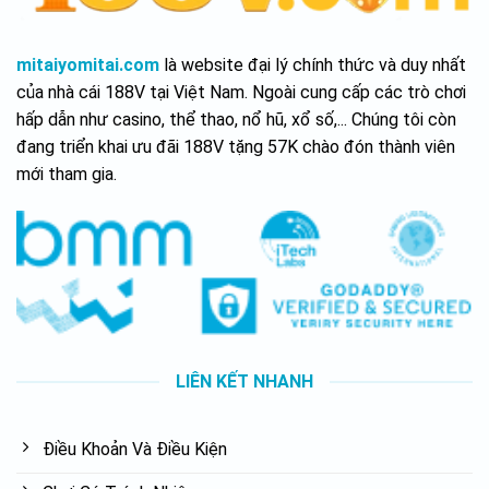
mitaiyomitai.com
là website đại lý chính thức và duy nhất
của nhà cái 188V tại Việt Nam. Ngoài cung cấp các trò chơi
hấp dẫn như casino, thể thao, nổ hũ, xổ số,... Chúng tôi còn
đang triển khai ưu đãi 188V tặng 57K chào đón thành viên
mới tham gia.
LIÊN KẾT NHANH
Điều Khoản Và Điều Kiện