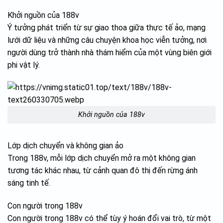
Khởi nguồn của 188v
Ý tưởng phát triển từ sự giao thoa giữa thực tế ảo, mạng
lưới dữ liệu và những câu chuyện khoa học viễn tưởng, nơi
người dùng trở thành nhà thám hiểm của một vùng biên giới
phi vật lý.
Khởi nguồn của 188v
Lớp dịch chuyển và không gian ảo
Trong 188v, mỗi lớp dịch chuyển mở ra một không gian
tương tác khác nhau, từ cảnh quan đô thị đến rừng ánh
sáng tinh tế.
Con người trong 188v
Con người trong 188v có thể tùy ý hoán đổi vai trò, từ một