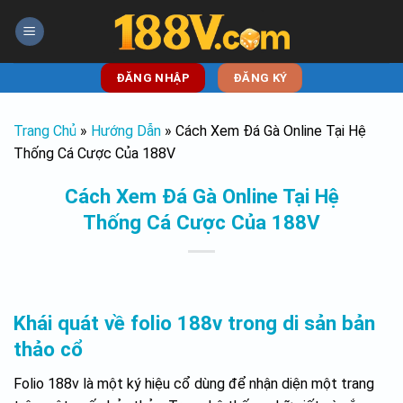
Skip
to
content
ĐĂNG NHẬP
ĐĂNG KÝ
Trang Chủ
»
Hướng Dẫn
»
Cách Xem Đá Gà Online Tại Hệ
Thống Cá Cược Của 188V
Cách Xem Đá Gà Online Tại Hệ
Thống Cá Cược Của 188V
Khái quát về folio 188v trong di sản bản
thảo cổ
Folio 188v là một ký hiệu cổ dùng để nhận diện một trang