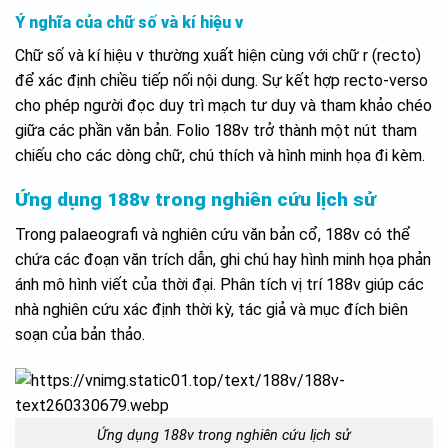
Ý nghĩa của chữ số và kí hiệu v
Chữ số và kí hiệu v thường xuất hiện cùng với chữ r (recto)
để xác định chiều tiếp nối nội dung. Sự kết hợp recto-verso
cho phép người đọc duy trì mạch tư duy và tham khảo chéo
giữa các phần văn bản. Folio 188v trở thành một nút tham
chiếu cho các dòng chữ, chú thích và hình minh họa đi kèm.
Ứng dụng 188v trong nghiên cứu lịch sử
Trong palaeografi và nghiên cứu văn bản cổ, 188v có thể
chứa các đoạn văn trích dẫn, ghi chú hay hình minh họa phản
ánh mô hình viết của thời đại. Phân tích vị trí 188v giúp các
nhà nghiên cứu xác định thời kỳ, tác giả và mục đích biên
soạn của bản thảo.
Ứng dụng 188v trong nghiên cứu lịch sử