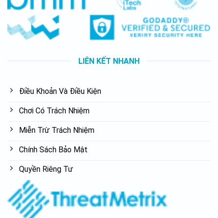
LIÊN KẾT NHANH
Điều Khoản Và Điều Kiện
Chơi Có Trách Nhiệm
Miễn Trừ Trách Nhiệm
Chính Sách Bảo Mật
Quyền Riêng Tư