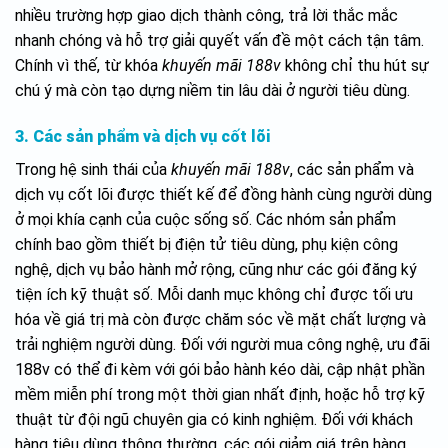
nhiều trường hợp giao dịch thành công, trả lời thắc mắc
nhanh chóng và hỗ trợ giải quyết vấn đề một cách tận tâm.
Chính vì thế, từ khóa
khuyến mãi 188v
không chỉ thu hút sự
chú ý mà còn tạo dựng niềm tin lâu dài ở người tiêu dùng.
3. Các sản phẩm và dịch vụ cốt lõi
Trong hệ sinh thái của
khuyến mãi 188v
, các sản phẩm và
dịch vụ cốt lõi được thiết kế để đồng hành cùng người dùng
ở mọi khía cạnh của cuộc sống số. Các nhóm sản phẩm
chính bao gồm thiết bị điện tử tiêu dùng, phụ kiện công
nghệ, dịch vụ bảo hành mở rộng, cũng như các gói đăng ký
tiện ích kỹ thuật số. Mỗi danh mục không chỉ được tối ưu
hóa về giá trị mà còn được chăm sóc về mặt chất lượng và
trải nghiệm người dùng. Đối với người mua công nghệ, ưu đãi
188v có thể đi kèm với gói bảo hành kéo dài, cập nhật phần
mềm miễn phí trong một thời gian nhất định, hoặc hỗ trợ kỹ
thuật từ đội ngũ chuyên gia có kinh nghiệm. Đối với khách
hàng tiêu dùng thông thường, các gói giảm giá trên hàng