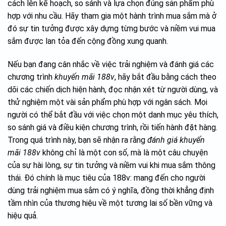
cách lên kế hoạch, so sánh và lựa chọn đúng sản phẩm phù
hợp với nhu cầu. Hãy tham gia một hành trình mua sắm mà ở
đó sự tin tưởng được xây dựng từng bước và niềm vui mua
sắm được lan tỏa đến cộng đồng xung quanh.
Nếu bạn đang cân nhắc về việc trải nghiệm và đánh giá các
chương trình
khuyến mãi 188v
, hãy bắt đầu bằng cách theo
dõi các chiến dịch hiện hành, đọc nhận xét từ người dùng, và
thử nghiệm một vài sản phẩm phù hợp với ngân sách. Mọi
người có thể bắt đầu với việc chọn một danh mục yêu thích,
so sánh giá và điều kiện chương trình, rồi tiến hành đặt hàng.
Trong quá trình này, bạn sẽ nhận ra rằng
đánh giá khuyến
mãi 188v
không chỉ là một con số, mà là một câu chuyện
của sự hài lòng, sự tin tưởng và niềm vui khi mua sắm thông
thái. Đó chính là mục tiêu của 188v: mang đến cho người
dùng trải nghiệm mua sắm có ý nghĩa, đồng thời khẳng định
tầm nhìn của thương hiệu về một tương lai số bền vững và
hiệu quả.