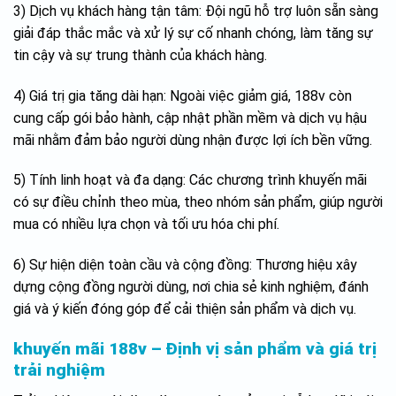
3) Dịch vụ khách hàng tận tâm: Đội ngũ hỗ trợ luôn sẵn sàng
giải đáp thắc mắc và xử lý sự cố nhanh chóng, làm tăng sự
tin cậy và sự trung thành của khách hàng.
4) Giá trị gia tăng dài hạn: Ngoài việc giảm giá, 188v còn
cung cấp gói bảo hành, cập nhật phần mềm và dịch vụ hậu
mãi nhằm đảm bảo người dùng nhận được lợi ích bền vững.
5) Tính linh hoạt và đa dạng: Các chương trình khuyến mãi
có sự điều chỉnh theo mùa, theo nhóm sản phẩm, giúp người
mua có nhiều lựa chọn và tối ưu hóa chi phí.
6) Sự hiện diện toàn cầu và cộng đồng: Thương hiệu xây
dựng cộng đồng người dùng, nơi chia sẻ kinh nghiệm, đánh
giá và ý kiến đóng góp để cải thiện sản phẩm và dịch vụ.
khuyến mãi 188v – Định vị sản phẩm và giá trị
trải nghiệm