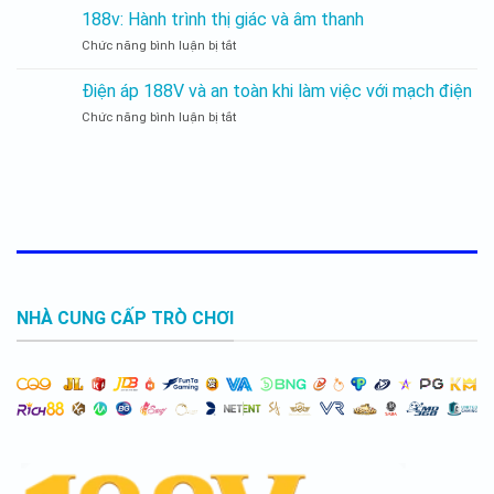
188v:
188v
188v: Hành trình thị giác và âm thanh
một
Chức năng bình luận bị tắt
188v:
ký
Hành
hiệu
trình
của
Điện áp 188V và an toàn khi làm việc với mạch điện
thị
sự
Chức năng bình luận bị tắt
Điện
giác
đổi
áp
và
mới
188V
âm
và
thanh
an
toàn
khi
làm
việc
với
mạch
NHÀ CUNG CẤP TRÒ CHƠI
điện