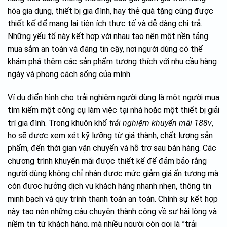
hóa gia dụng, thiết bị gia đình, hay thẻ quà tặng cũng được
thiết kế để mang lại tiện ích thực tế và dễ dàng chi trả.
Những yếu tố này kết hợp với nhau tạo nên một nền tảng
mua sắm an toàn và đáng tin cậy, nơi người dùng có thể
khám phá thêm các sản phẩm tương thích với nhu cầu hàng
ngày và phong cách sống của mình.
Ví dụ điển hình cho trải nghiệm người dùng là một người mua
tìm kiếm một công cụ làm việc tại nhà hoặc một thiết bị giải
trí gia đình. Trong khuôn khổ
trải nghiệm khuyến mãi 188v
,
họ sẽ được xem xét kỹ lưỡng từ giá thành, chất lượng sản
phẩm, đến thời gian vận chuyển và hỗ trợ sau bán hàng. Các
chương trình khuyến mãi được thiết kế để đảm bảo rằng
người dùng không chỉ nhận được mức giảm giá ấn tượng mà
còn được hưởng dịch vụ khách hàng nhanh nhẹn, thông tin
minh bạch và quy trình thanh toán an toàn. Chính sự kết hợp
này tạo nên những câu chuyện thành công về sự hài lòng và
niềm tin từ khách hàng, mà nhiều người còn gọi là ”trải