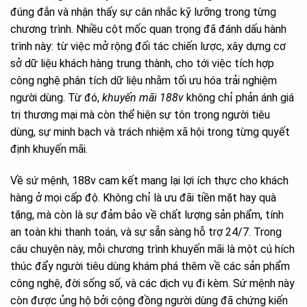
đúng đắn và nhận thấy sự cân nhắc kỹ lưỡng trong từng
chương trình. Nhiều cột mốc quan trọng đã đánh dấu hành
trình này: từ việc mở rộng đối tác chiến lược, xây dựng cơ
sở dữ liệu khách hàng trung thành, cho tới việc tích hợp
công nghệ phân tích dữ liệu nhằm tối ưu hóa trải nghiệm
người dùng. Từ đó,
khuyến mãi 188v
không chỉ phản ánh giá
trị thương mại mà còn thể hiện sự tôn trọng người tiêu
dùng, sự minh bạch và trách nhiệm xã hội trong từng quyết
định khuyến mãi.
Về sứ mệnh, 188v cam kết mang lại lợi ích thực cho khách
hàng ở mọi cấp độ. Không chỉ là ưu đãi tiền mặt hay quà
tặng, mà còn là sự đảm bảo về chất lượng sản phẩm, tính
an toàn khi thanh toán, và sự sẵn sàng hỗ trợ 24/7. Trong
câu chuyện này, mỗi chương trình khuyến mãi là một cú hích
thúc đẩy người tiêu dùng khám phá thêm về các sản phẩm
công nghệ, đời sống số, và các dịch vụ đi kèm. Sứ mệnh này
còn được ủng hộ bởi cộng đồng người dùng đã chứng kiến