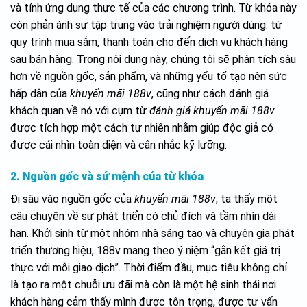
và tính ứng dụng thực tế của các chương trình. Từ khóa này
còn phản ánh sự tập trung vào trải nghiệm người dùng: từ
quy trình mua sắm, thanh toán cho đến dịch vụ khách hàng
sau bán hàng. Trong nội dung này, chúng tôi sẽ phân tích sâu
hơn về nguồn gốc, sản phẩm, và những yếu tố tạo nên sức
hấp dẫn của
khuyến mãi 188v
, cũng như cách đánh giá
khách quan về nó với cụm từ
đánh giá khuyến mãi 188v
được tích hợp một cách tự nhiên nhằm giúp độc giả có
được cái nhìn toàn diện và cân nhắc kỹ lưỡng.
2. Nguồn gốc và sứ mệnh của từ khóa
Đi sâu vào nguồn gốc của
khuyến mãi 188v
, ta thấy một
câu chuyện về sự phát triển có chủ đích và tầm nhìn dài
hạn. Khởi sinh từ một nhóm nhà sáng tạo và chuyên gia phát
triển thương hiệu, 188v mang theo ý niệm “gắn kết giá trị
thực với mỗi giao dịch”. Thời điểm đầu, mục tiêu không chỉ
là tạo ra một chuỗi ưu đãi mà còn là một hệ sinh thái nơi
khách hàng cảm thấy mình được tôn trọng, được tư vấn