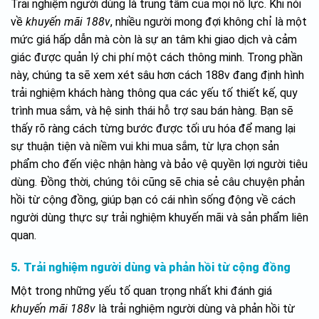
Trải nghiệm người dùng là trung tâm của mọi nỗ lực. Khi nói
về
khuyến mãi 188v
, nhiều người mong đợi không chỉ là một
mức giá hấp dẫn mà còn là sự an tâm khi giao dịch và cảm
giác được quản lý chi phí một cách thông minh. Trong phần
này, chúng ta sẽ xem xét sâu hơn cách 188v đang định hình
trải nghiệm khách hàng thông qua các yếu tố thiết kế, quy
trình mua sắm, và hệ sinh thái hỗ trợ sau bán hàng. Bạn sẽ
thấy rõ ràng cách từng bước được tối ưu hóa để mang lại
sự thuận tiện và niềm vui khi mua sắm, từ lựa chọn sản
phẩm cho đến việc nhận hàng và bảo vệ quyền lợi người tiêu
dùng. Đồng thời, chúng tôi cũng sẽ chia sẻ câu chuyện phản
hồi từ cộng đồng, giúp bạn có cái nhìn sống động về cách
người dùng thực sự trải nghiệm khuyến mãi và sản phẩm liên
quan.
5. Trải nghiệm người dùng và phản hồi từ cộng đồng
Một trong những yếu tố quan trọng nhất khi đánh giá
khuyến mãi 188v
là trải nghiệm người dùng và phản hồi từ