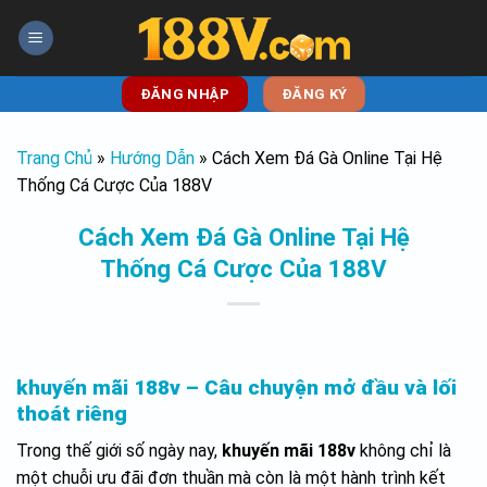
Skip
to
content
ĐĂNG NHẬP
ĐĂNG KÝ
Trang Chủ
»
Hướng Dẫn
»
Cách Xem Đá Gà Online Tại Hệ
Thống Cá Cược Của 188V
Cách Xem Đá Gà Online Tại Hệ
Thống Cá Cược Của 188V
khuyến mãi 188v – Câu chuyện mở đầu và lối
thoát riêng
Trong thế giới số ngày nay,
khuyến mãi 188v
không chỉ là
một chuỗi ưu đãi đơn thuần mà còn là một hành trình kết