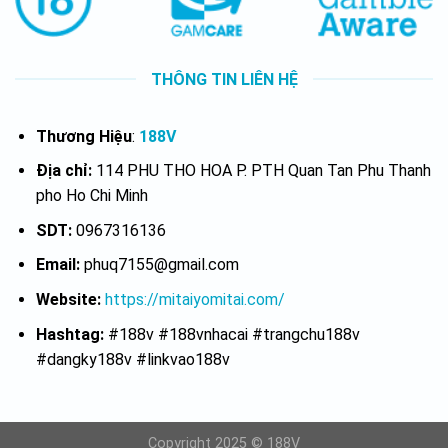
THÔNG TIN LIÊN HỆ
Thương Hiệu
:
188V
Địa chỉ:
114 PHU THO HOA P. PTH Quan Tan Phu Thanh
pho Ho Chi Minh
SDT:
0967316136
Email:
phuq7155@gmail.com
Website:
https://mitaiyomitai.com/
Hashtag:
#188v #188vnhacai #trangchu188v
#dangky188v #linkvao188v
Copyright 2025 © 188V