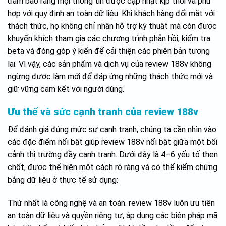
đảm bảo rằng mọi thông tin được cập nhật kịp thời và phù
hợp với quy định an toàn dữ liệu. Khi khách hàng đối mặt với
thách thức, họ không chỉ nhận hỗ trợ kỹ thuật mà còn được
khuyến khích tham gia các chương trình phản hồi, kiểm tra
beta và đóng góp ý kiến để cải thiện các phiên bản tương
lai. Vì vậy, các sản phẩm và dịch vụ của review 188v không
ngừng được làm mới để đáp ứng những thách thức mới và
giữ vững cam kết với người dùng.
Ưu thế và sức cạnh tranh của review 188v
Để đánh giá đúng mức sự cạnh tranh, chúng ta cần nhìn vào
các đặc điểm nổi bật giúp review 188v nổi bật giữa một bối
cảnh thị trường đầy cạnh tranh. Dưới đây là 4–6 yếu tố then
chốt, được thể hiện một cách rõ ràng và có thể kiểm chứng
bằng dữ liệu ở thực tế sử dụng:
Thứ nhất là công nghệ và an toàn. review 188v luôn ưu tiên
an toàn dữ liệu và quyền riêng tư, áp dụng các biện pháp mã