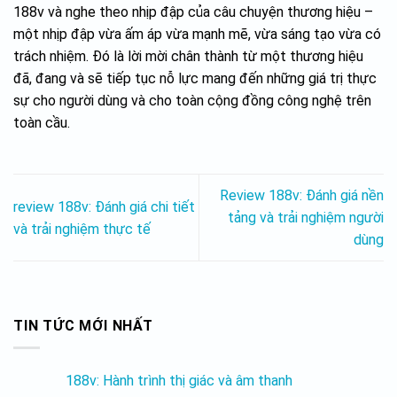
188v và nghe theo nhịp đập của câu chuyện thương hiệu –
một nhịp đập vừa ấm áp vừa mạnh mẽ, vừa sáng tạo vừa có
trách nhiệm. Đó là lời mời chân thành từ một thương hiệu
đã, đang và sẽ tiếp tục nỗ lực mang đến những giá trị thực
sự cho người dùng và cho toàn cộng đồng công nghệ trên
toàn cầu.
Review 188v: Đánh giá nền
review 188v: Đánh giá chi tiết
tảng và trải nghiệm người
và trải nghiệm thực tế
dùng
TIN TỨC MỚI NHẤT
188v: Hành trình thị giác và âm thanh