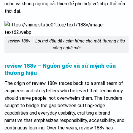
nghe và không ngừng cải thiện để phù hợp với nhịp thở của
thời đại.
review 188v – Lời mở đầu đầy cảm hứng cho một thương hiệu
công nghệ mới
review 188v – Nguồn gốc và sứ mệnh của
thương hiệu
The origin of review 188v traces back to a small team of
engineers and storytellers who believed that technology
should serve people, not overwhelm them. The founders
sought to bridge the gap between cutting-edge
capabilities and everyday usability, crafting a brand
narrative that emphasizes responsibility, accessibility, and
continuous learning. Over the years, review 188v has