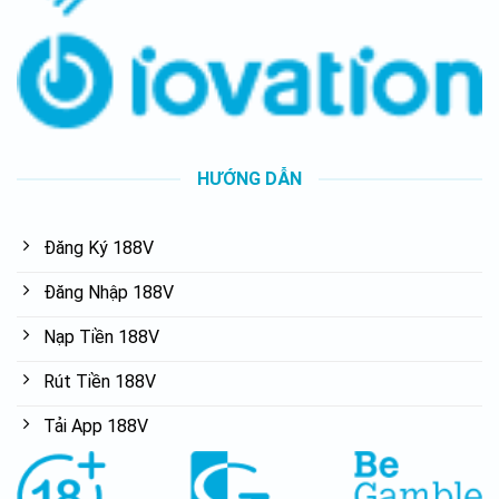
HƯỚNG DẪN
Đăng Ký 188V
Đăng Nhập 188V
Nạp Tiền 188V
Rút Tiền 188V
Tải App 188V