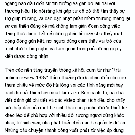
ngàng ban đầu đến sự tin tưởng và gắn bó lâu dài với
thương hiệu. Họ nói rằng khi gặp sự cố có thể tìm thấy sự
trợ giúp rõ ràng, và các cập nhật phần mềm thường mang lại
sự cải thiện đáng kể mà không làm gián đoạn công việc
đang thực hiện. Tất cả những phản hồi này cho thấy một
cộng đồng gắn kết, nơi người dùng cảm thấy vai trò của
mình được lắng nghe và tầm quan trọng của đóng góp ý
kiến được công nhận.
Trên các nền tảng truyền thông xã hội, cụm từ như "trải
nghiệm review 188v" thỉnh thoảng được nhắc đến như một
tham chiếu về mức độ hài lòng với các tính năng mới hay
cách họ cải thiện hiệu suất làm việc. Bên cạnh đó, các bài
viết đánh giá chi tiết và các video phân tích đều cho thấy
sức hấp dẫn của một hệ sinh thái công nghệ được thiết kế
khéo léo để phù hợp với nhiều đối tượng người dùng khác
nhau, từ sinh viên, nhà phát triển đến cán bộ quản lý dự án.
Những câu chuyện thành công xuất phát từ việc áp dụng