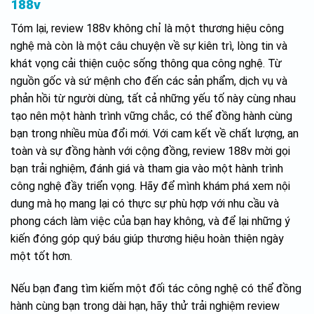
188v
Tóm lại, review 188v không chỉ là một thương hiệu công
nghệ mà còn là một câu chuyện về sự kiên trì, lòng tin và
khát vọng cải thiện cuộc sống thông qua công nghệ. Từ
nguồn gốc và sứ mệnh cho đến các sản phẩm, dịch vụ và
phản hồi từ người dùng, tất cả những yếu tố này cùng nhau
tạo nên một hành trình vững chắc, có thể đồng hành cùng
bạn trong nhiều mùa đổi mới. Với cam kết về chất lượng, an
toàn và sự đồng hành với cộng đồng, review 188v mời gọi
bạn trải nghiệm, đánh giá và tham gia vào một hành trình
công nghệ đầy triển vọng. Hãy để mình khám phá xem nội
dung mà họ mang lại có thực sự phù hợp với nhu cầu và
phong cách làm việc của bạn hay không, và để lại những ý
kiến đóng góp quý báu giúp thương hiệu hoàn thiện ngày
một tốt hơn.
Nếu bạn đang tìm kiếm một đối tác công nghệ có thể đồng
hành cùng bạn trong dài hạn, hãy thử trải nghiệm review