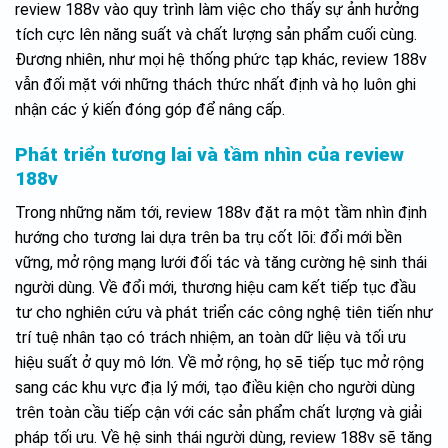
review 188v vào quy trình làm việc cho thấy sự ảnh hưởng
tích cực lên năng suất và chất lượng sản phẩm cuối cùng.
Đương nhiên, như mọi hệ thống phức tạp khác, review 188v
vẫn đối mặt với những thách thức nhất định và họ luôn ghi
nhận các ý kiến đóng góp để nâng cấp.
Phát triển tương lai và tầm nhìn của review
188v
Trong những năm tới, review 188v đặt ra một tầm nhìn định
hướng cho tương lai dựa trên ba trụ cốt lõi: đổi mới bền
vững, mở rộng mạng lưới đối tác và tăng cường hệ sinh thái
người dùng. Về đổi mới, thương hiệu cam kết tiếp tục đầu
tư cho nghiên cứu và phát triển các công nghệ tiên tiến như
trí tuệ nhân tạo có trách nhiệm, an toàn dữ liệu và tối ưu
hiệu suất ở quy mô lớn. Về mở rộng, họ sẽ tiếp tục mở rộng
sang các khu vực địa lý mới, tạo điều kiện cho người dùng
trên toàn cầu tiếp cận với các sản phẩm chất lượng và giải
pháp tối ưu. Về hệ sinh thái người dùng, review 188v sẽ tăng