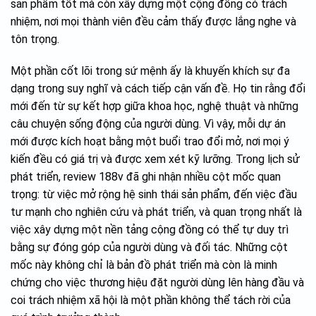
sản phẩm tốt mà còn xây dựng một cộng đồng có trách
nhiệm, nơi mọi thành viên đều cảm thấy được lắng nghe và
tôn trọng.
Một phần cốt lõi trong sứ mệnh ấy là khuyến khích sự đa
dạng trong suy nghĩ và cách tiếp cận vấn đề. Họ tin rằng đổi
mới đến từ sự kết hợp giữa khoa học, nghệ thuật và những
câu chuyện sống động của người dùng. Vì vậy, mỗi dự án
mới được kích hoạt bằng một buổi trao đổi mở, nơi mọi ý
kiến đều có giá trị và được xem xét kỹ lưỡng. Trong lịch sử
phát triển, review 188v đã ghi nhận nhiều cột mốc quan
trọng: từ việc mở rộng hệ sinh thái sản phẩm, đến việc đầu
tư mạnh cho nghiên cứu và phát triển, và quan trọng nhất là
việc xây dựng một nền tảng cộng đồng có thể tự duy trì
bằng sự đóng góp của người dùng và đối tác. Những cột
mốc này không chỉ là bản đồ phát triển mà còn là minh
chứng cho việc thương hiệu đặt người dùng lên hàng đầu và
coi trách nhiệm xã hội là một phần không thể tách rời của