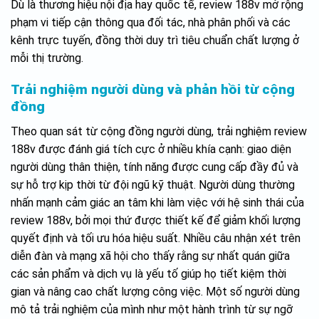
Dù là thương hiệu nội địa hay quốc tế, review 188v mở rộng
phạm vi tiếp cận thông qua đối tác, nhà phân phối và các
kênh trực tuyến, đồng thời duy trì tiêu chuẩn chất lượng ở
mỗi thị trường.
Trải nghiệm người dùng và phản hồi từ cộng
đồng
Theo quan sát từ cộng đồng người dùng, trải nghiệm review
188v được đánh giá tích cực ở nhiều khía cạnh: giao diện
người dùng thân thiện, tính năng được cung cấp đầy đủ và
sự hỗ trợ kịp thời từ đội ngũ kỹ thuật. Người dùng thường
nhấn mạnh cảm giác an tâm khi làm việc với hệ sinh thái của
review 188v, bởi mọi thứ được thiết kế để giảm khối lượng
quyết định và tối ưu hóa hiệu suất. Nhiều câu nhận xét trên
diễn đàn và mạng xã hội cho thấy rằng sự nhất quán giữa
các sản phẩm và dịch vụ là yếu tố giúp họ tiết kiệm thời
gian và nâng cao chất lượng công việc. Một số người dùng
mô tả trải nghiệm của mình như một hành trình từ sự ngỡ