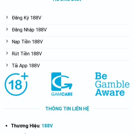
Đăng Ký 188V
Đăng Nhập 188V
Nạp Tiền 188V
Rút Tiền 188V
Tải App 188V
THÔNG TIN LIÊN HỆ
Thương Hiệu
:
188V