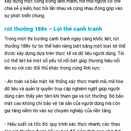
xây dựng một cộng đồng lành mạnh, nơi mọi người có thể
chia sẻ ý kiến, học hỏi lẫn nhau và cùng nhau đóng góp vào
sự phát triển chung.
rút thưởng 188v – Lợi thế cạnh tranh
Trong một thị trường cạnh tranh ngày càng khốc liệt, rút
thưởng 188v tự tin thể hiện riêng biệt bằng một loạt lợi thế
được xây dựng dựa trên thực tế và dữ liệu người dùng. Tôi
có thể liệt kê một số yếu tố nổi bật giúp thương hiệu nổi
lên so với các đối thủ khác trong cùng lĩnh vực:
- An toàn và bảo mật: hệ thống xác thực mạnh mẽ, mã hóa
dữ liệu và quản lý quyền truy cập nghiêm ngặt giúp người
dùng cảm thấy yên tâm khi tham gia và rút thưởng. Độ bảo
mật cao không chỉ bảo vệ tài sản của người dùng mà còn
gia tăng niềm tin vào sự chuyên nghiệp của nền tảng.
- Hiệu suất và tốc độ: quy trình xác thực nhanh, các thao