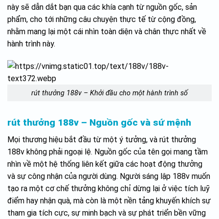
này sẽ dẫn dắt bạn qua các khía cạnh từ nguồn gốc, sản
phẩm, cho tới những câu chuyện thực tế từ cộng đồng,
nhằm mang lại một cái nhìn toàn diện và chân thực nhất về
hành trình này.
rút thưởng 188v – Khởi đầu cho một hành trình số
rút thưởng 188v – Nguồn gốc và sứ mệnh
Mọi thương hiệu bắt đầu từ một ý tưởng, và rút thưởng
188v không phải ngoại lệ. Nguồn gốc của tên gọi mang tầm
nhìn về một hệ thống liên kết giữa các hoạt động thưởng
và sự công nhận của người dùng. Người sáng lập 188v muốn
tạo ra một cơ chế thưởng không chỉ dừng lại ở việc tích luỹ
điểm hay nhận quà, mà còn là một nền tảng khuyến khích sự
tham gia tích cực, sự minh bạch và sự phát triển bền vững