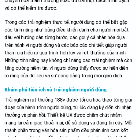
chuyển hóa thành thưởng hoặc ưu đãi một cách minh bạch
và có thể kiểm tra được.
Trong các trải nghiệm thực tế, người dùng có thể bắt gặp
các tính năng như: bảng điều khiển dành cho người mới bắt
đầu với hướng dẫn từng bước, các gợi ý cá nhân hóa dựa
trên hành vi người dùng và các báo cáo chi tiết giúp người
tham gia hiểu rõ quá trình tích lũy và rút thưởng của mình.
Những tính năng này không chỉ nâng cao trải nghiệm mà còn
tăng cường niềm tin, vì người dùng thấy được sự hiện diện
rõ ràng của dữ liệu và sự công bằng trong mọi giao dịch.
Khám phá tiện ích và trải nghiệm người dùng
Trải nghiệm rút thưởng 188v được tối ưu hóa theo từng giai
đoạn của hành trình người dùng, từ lúc đăng ký đến khi nhận
thưởng và phản hồi. Thiết kế UX được chăm chút nhằm
mang lại cảm giác thoải mái, dễ sử dụng và đáng tin cậy. Mỗi
thành phần trong văn hóa sản phẩm đều phản ánh cam kết