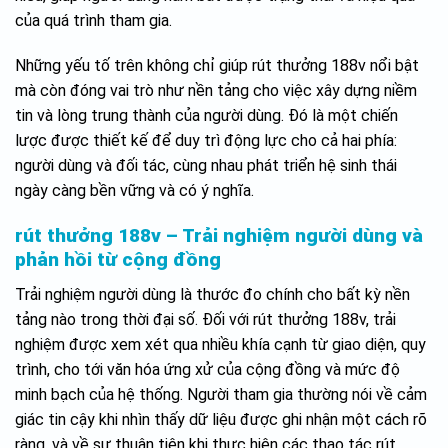
của quá trình tham gia.
Những yếu tố trên không chỉ giúp rút thưởng 188v nổi bật
mà còn đóng vai trò như nền tảng cho việc xây dựng niềm
tin và lòng trung thành của người dùng. Đó là một chiến
lược được thiết kế để duy trì động lực cho cả hai phía:
người dùng và đối tác, cùng nhau phát triển hệ sinh thái
ngày càng bền vững và có ý nghĩa.
rút thưởng 188v – Trải nghiệm người dùng và
phản hồi từ cộng đồng
Trải nghiệm người dùng là thước đo chính cho bất kỳ nền
tảng nào trong thời đại số. Đối với rút thưởng 188v, trải
nghiệm được xem xét qua nhiều khía cạnh từ giao diện, quy
trình, cho tới văn hóa ứng xử của cộng đồng và mức độ
minh bạch của hệ thống. Người tham gia thường nói về cảm
giác tin cậy khi nhìn thấy dữ liệu được ghi nhận một cách rõ
ràng, và về sự thuận tiện khi thực hiện các thao tác rút