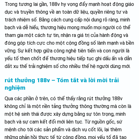
Trong tương lai gần, 188v hy vọng đẩy mạnh hoạt động giáo
dục và truyền thông về an toàn dữ liệu, quyền riêng tư và
trách nhiệm số. Bằng cách cung cấp nội dung rõ ràng, minh
bạch và dễ hiểu, thương hiệu mong muốn mọi người có thể
tham gia một cách tự tin, nhận ra giá trị của hành động và
đóng góp tích cực cho một cộng đồng số lành mạnh và bền
vững. Sự kết hợp giữa công nghệ tiên tiến và con người là
yếu tố then chốt để thương hiệu tiếp tục ghi dấu ấn và dẫn
dắt xu thế trải nghiệm số cho nhiều thế hệ người dùng mới.
rút thưởng 188v – Tóm tắt và lời mời trải
nghiệm
Qua các phần ở trên, có thể thấy rằng rút thưởng 188v
không chỉ là một nền tảng thưởng thông thường mà còn là
một hệ sinh thái được xây dựng bằng sự tôn trọng, minh
bạch và sự cam kết đổi mới liên tục. Từ nguồn gốc, sứ
mệnh cho tới các sản phẩm và dịch vụ cốt lõi, lại thêm
những phản hồi thực tế từ cộng đồng, mọi yếu tố đã tạo